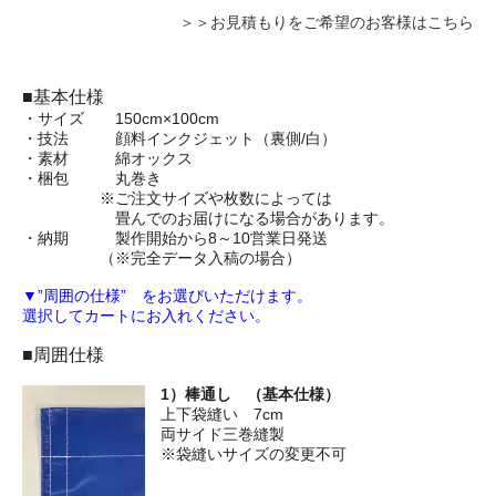
＞＞お見積もりをご希望のお客様はこちら
■基本仕様
・サイズ 150cm×100cm
・技法 顔料インクジェット（裏側/白）
・素材 綿オックス
・梱包 丸巻き
※ご注文サイズや枚数によっては
畳んでのお届けになる場合があります。
・納期 製作開始から8～10営業日発送
（※完全データ入稿の場合）
▼”周囲の仕様” をお選びいただけます。
選択してカートにお入れください。
■周囲仕様
1）棒通し （基本仕様）
上下袋縫い 7cm
両サイド三巻縫製
※袋縫いサイズの変更不可