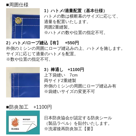
■周囲仕様
1）ハトメ/適量配置（基本仕様）
ハトメの数は横断幕のサイズに応じて、
適量を配置いたします。
周囲2重縫製。
※ハトメの数や位置の指定不可。
2）ハトメ/ロープ縫込【有】 +550円
外側のミシンの周囲にロープ縫込みの上、ハトメを施します。
サイズに応じて適量のハトメを配置。
※数や位置の指定不可。
3）棒通し +1100円
上下袋縫い 7cm
両サイド2重縫製
外側のミシンの周囲にロープ縫込み有
※袋縫いサイズの変更不可
■防炎加工 +1100円
日本防炎協会が認定する防炎シール
（製品ラベル）を貼付いたします。
※洗濯後再防炎加工【要】