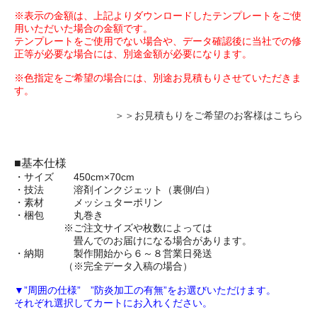
※表示の金額は、上記よりダウンロードしたテンプレートをご使
用いただいた場合の金額です。
テンプレートをご使用でない場合や、データ確認後に当社での修
正等が必要な場合には、別途金額が必要になります。
※色指定をご希望の場合には、別途お見積もりさせていただきま
す。
＞＞お見積もりをご希望のお客様はこちら
■基本仕様
・サイズ 450cm×70cm
・技法 溶剤インクジェット（裏側/白）
・素材 メッシュターポリン
・梱包 丸巻き
※ご注文サイズや枚数によっては
畳んでのお届けになる場合があります。
・納期 製作開始から６～８営業日発送
（※完全データ入稿の場合）
▼”周囲の仕様” ”防炎加工の有無”をお選びいただけます。
それぞれ選択してカートにお入れください。