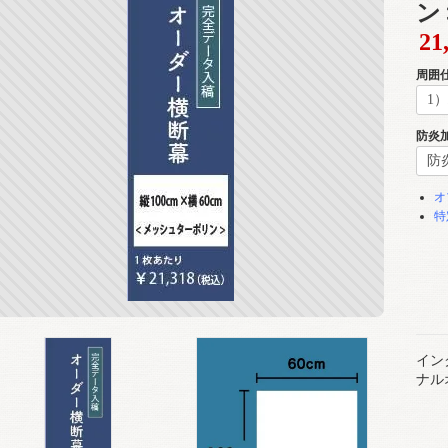
ン
21
周囲
防炎
オ
特
イン
ナル