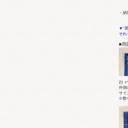
※
畳
・納
（
▼”
それ
■周
2）
外側
サイ
※数