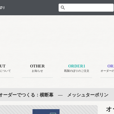
ぼり
UT
OTHER
ORDER1
OR
について
お知らせ
既製のぼりのご注文
オーダー
オーダーでつくる：横断幕 ― メッシュターポリン
オ