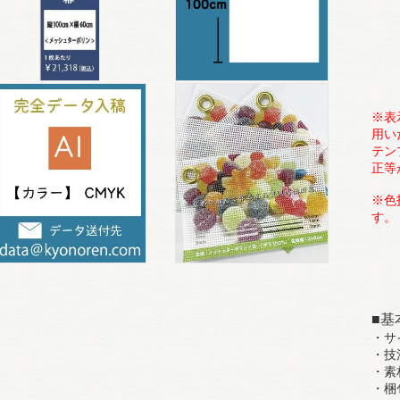
※表
用い
テン
正等
※色
す。
■基
・サ
・技
・
・