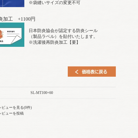
※袋縫いサイズの変更不可
炎加工 +1100円
日本防炎協会が認定する防炎シール
（製品ラベル）を貼付いたします。
※洗濯後再防炎加工【要】
SL-MT100×60
レビューを見る(0件)
レビューを投稿