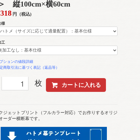
＞ 縦100cm×横60cm
,318
円（税込)
仕様
加工
プションの値段詳細
定商取引法に基づく表記（返品等）
枚
カートに入れる
クジェットプリント（フルカラー対応）でお作りするオリジ
オーダー横断幕です。