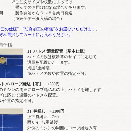
ご注文サイズや枚数によっては
んでのお届けになる場合があります。
期 製作開始から６～８営業日発送
※完全データ入稿の場合）
周囲の仕様” ”防炎加工の有無”をお選びいただけます。
ぞれ選択してカートにお入れください。
囲仕様
1）ハトメ/適量配置（基本仕様）
ハトメの数は横断幕のサイズに応じて、
適量を配置いたします。
周囲2重縫製。
※ハトメの数や位置の指定不可。
ハトメ/ロープ縫込【有】 +550円
のミシンの周囲にロープ縫込みの上、ハトメを施します。
ズに応じて適量のハトメを配置。
や位置の指定不可。
3）棒通し +1100円
上下袋縫い 7cm
両サイド2重縫製
外側のミシンの周囲にロープ縫込み有