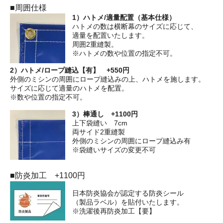
■周囲仕様
1）ハトメ/適量配置（基本仕様）
ハトメの数は横断幕のサイズに応じて、
適量を配置いたします。
周囲2重縫製。
※ハトメの数や位置の指定不可。
2）ハトメ/ロープ縫込【有】 +550円
外側のミシンの周囲にロープ縫込みの上、ハトメを施します。
サイズに応じて適量のハトメを配置。
※数や位置の指定不可。
3）棒通し +1100円
上下袋縫い 7cm
両サイド2重縫製
外側のミシンの周囲にロープ縫込み有
※袋縫いサイズの変更不可
■防炎加工 +1100円
日本防炎協会が認定する防炎シール
（製品ラベル）を貼付いたします。
※洗濯後再防炎加工【要】