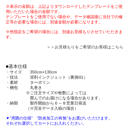
※表示の金額は、上記よりダウンロードしたテンプレートをご使
用いただいた場合の金額です。
テンプレートをご使用でない場合や、データ確認後に当社での修
正等が必要な場合には、別途金額が必要になります。
※色指定をご希望の場合には、別途お見積もりさせていただきま
す。
＞＞お見積もりをご希望のお客様はこちら
■基本仕様
・サイズ 350cm×130cm
・技法 溶剤インクジェット（裏側/白）
・素材 ターポリン
・梱包 丸巻き
※ご注文サイズや枚数によっては
畳んでのお届けになる場合があります。
・納期 製作開始から６～８営業日発送
（※完全データ入稿の場合）
▼”周囲の仕様” ”防炎加工の有無”をお選びいただけます。
それぞれ選択してカートにお入れください。