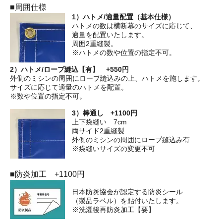
■周囲仕様
1）ハトメ/適量配置（基本仕様）
ハトメの数は横断幕のサイズに応じて、
適量を配置いたします。
周囲2重縫製。
※ハトメの数や位置の指定不可。
2）ハトメ/ロープ縫込【有】 +550円
外側のミシンの周囲にロープ縫込みの上、ハトメを施します。
サイズに応じて適量のハトメを配置。
※数や位置の指定不可。
3）棒通し +1100円
上下袋縫い 7cm
両サイド2重縫製
外側のミシンの周囲にロープ縫込み有
※袋縫いサイズの変更不可
■防炎加工 +1100円
日本防炎協会が認定する防炎シール
（製品ラベル）を貼付いたします。
※洗濯後再防炎加工【要】