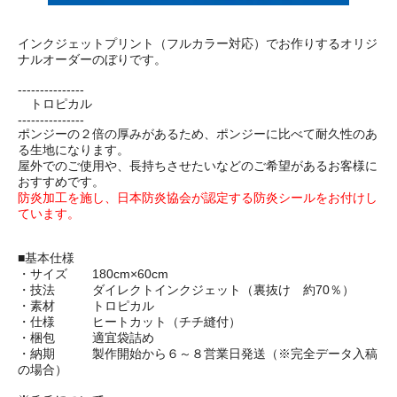
インクジェットプリント（フルカラー対応）でお作りするオリジ
ナルオーダーのぼりです。
---------------
トロピカル
---------------
ポンジーの２倍の厚みがあるため、ポンジーに比べて耐久性のあ
る生地になります。
屋外でのご使用や、長持ちさせたいなどのご希望があるお客様に
おすすめです。
防炎加工を施し、日本防炎協会が認定する防炎シールをお付けし
ています。
■基本仕様
・サイズ 180cm×60cm
・技法 ダイレクトインクジェット（裏抜け 約70％）
・素材 トロピカル
・仕様 ヒートカット（チチ縫付）
・梱包 適宜袋詰め
・納期 製作開始から６～８営業日発送（※完全データ入稿
の場合）