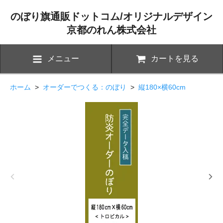
のぼり旗通販ドットコム/オリジナルデザイン
京都のれん株式会社
メニュー
カートを見る
ホーム
>
オーダーでつくる：のぼり
>
縦180×横60cm