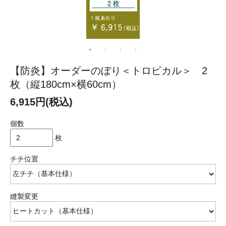
【防炎】オーダーのぼり＜トロピカル＞ 2
枚（縦180cm×横60cm）
6,915円(税込)
個数
枚
チチ位置
縫製変更