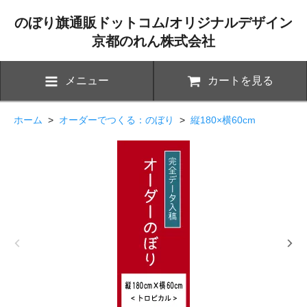
のぼり旗通販ドットコム/オリジナルデザイン
京都のれん株式会社
メニュー
カートを見る
ホーム
>
オーダーでつくる：のぼり
>
縦180×横60cm