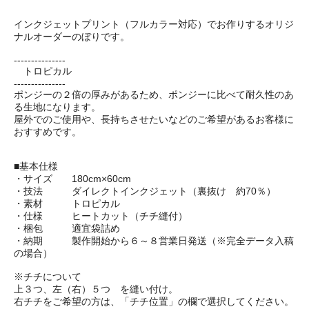
インクジェットプリント（フルカラー対応）でお作りするオリジ
ナルオーダーのぼりです。
---------------
トロピカル
---------------
ポンジーの２倍の厚みがあるため、ポンジーに比べて耐久性のあ
る生地になります。
屋外でのご使用や、長持ちさせたいなどのご希望があるお客様に
おすすめです。
■基本仕様
・サイズ 180cm×60cm
・技法 ダイレクトインクジェット（裏抜け 約70％）
・素材 トロピカル
・仕様 ヒートカット（チチ縫付）
・梱包 適宜袋詰め
・納期 製作開始から６～８営業日発送（※完全データ入稿
の場合）
※チチについて
上３つ、左（右）５つ を縫い付け。
右チチをご希望の方は、「チチ位置」の欄で選択してください。