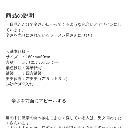
商品の説明
一目見ただけで辛さが伝わってくるような色合いとデザインにし
ています。
辛さを売りにされているラーメン屋さんにぜひ！
＜基本仕様＞
サイズ ：180cm×60cm
素材 :ポリエテルポンジー
染色技法：昇華転写
縫製 ：四方縫製
チチ位置：左チチ（左５つ上３つ）
1枚ずつPP入れ
辛さを前面にアピールする
世の中に激辛の食べ物をこよなく愛している人は、男女問わずた
くさんいます。