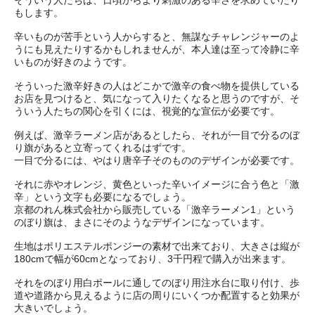
そういう人たちは、日頃からより刺激のある辛さを求めていたり
もします。
辛いものが苦手という人からすると、無謀なチャレンジャーのよ
うにも見えたりするかもしれませんが、本人達は至って冷静に辛
いものが好きのようです。
そういった激辛好きの人はどこかで激辛の食べ物を提供している
お店を見つけると、気になって入りたくなると思うのですが、そ
ういう人たちの関心を引くには、視覚的な宣伝が必要です。
例えば、激辛ラーメン店があるとしたら、それが一目で分るのぼ
り旗があると立寄ってくれるはずです。
一目で分るには、やはり唐辛子そのもののデザインが必要です。
それに赤やオレンジ、黄色といった辛いイメージに合う色と「激
辛」という文字も必要になるでしょう。
京都のれん株式会社から販売している「激辛ラーメン1」という
のぼり旗は、まさにそのようなデザインになっています。
生地はポリエステルポンジーの素材で出来ており、大きさは縦が
180cmで幅が60cmとなっており、3千円程で購入が出来ます。
それをのぼり用白ポールに通してのぼり用注水台に取り付け、歩
道や道路から見えるように店の周りにいくつか配置すると効果が
大きいでしょう。