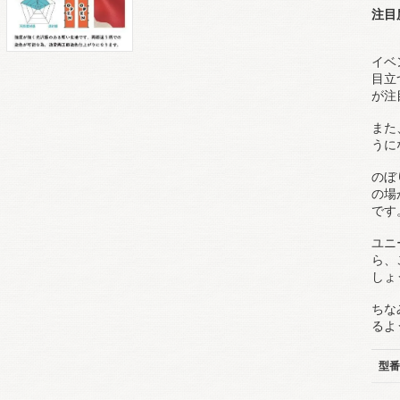
注目
イベ
目立
が注
また
うに
のぼ
の場
です
ユニ
ら、
しょ
ちな
るよ
型番