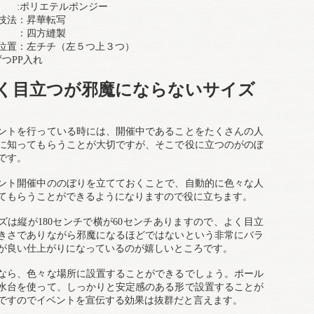
 :ポリエテルポンジー
技法：昇華転写
 ：四方縫製
位置：左チチ（左５つ上３つ）
ずつPP入れ
く目立つが邪魔にならないサイズ
ントを行っている時には、開催中であることをたくさんの人
に知ってもらうことが大切ですが、そこで役に立つのがのぼ
です。
ント開催中ののぼりを立てておくことで、自動的に色々な人
てもらうことができるようになりますので役に立ちます。
ズは縦が180センチで横が60センチありますので、よく目立
きさでありながら邪魔になるほどではないという非常にバラ
が良い仕上がりになっているのが嬉しいところです。
なら、色々な場所に設置することができるでしょう。ポール
水台を使って、しっかりと安定感のある形で設置することが
ですのでイベントを宣伝する効果は抜群だと言えます。