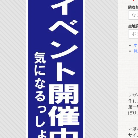
防炎
生地
オ
特
デザ
作し
第一
ぼり
＜基
サイズ