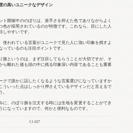
度の高いユニークなデザイン
ント開催中ののぼりは、派手さを抑えた色でありながらよく
つ色が採用されているのが特徴です。これなら、目にした人
目しやすいです。
、使われている言葉がユニークで見た人に強い印象を残すよ
なっているのも注目ポイントです。
り旗というのは、まず注目してもらうことが大切ですが、そ
から離れた後も頭の中に残る印象深い内容であることも重要
。
ークで誰かに話したくなるような言葉選びになっていますか
こういった点はしっかり押さえているデザインだと言えるで
う。
みに、のぼり旗を注文する時には生地を変更することができ
うになっていますので、何かと便利なものです。
C1-027