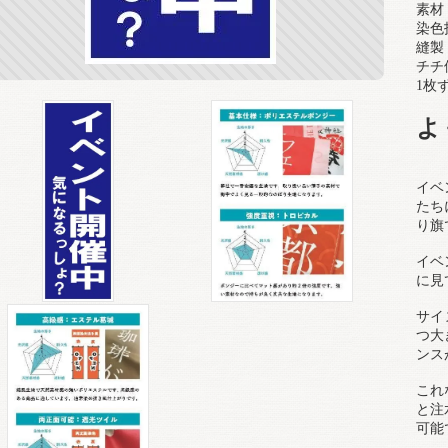
素材
染色
縫製
チチ
1枚
よ
イベ
たち
り旗
イベ
に見
サイ
つ大
ンス
これ
と注
可能