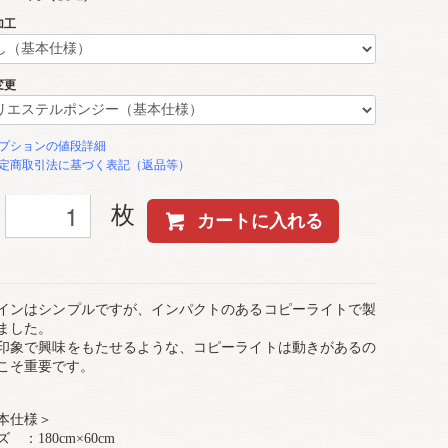
加工
変更
プションの値段詳細
定商取引法に基づく表記（返品等）
枚
カートに入れる
インはシンプルですが、インパクトのあるコピーライトで製
ました。
印象で興味をもたせるような、コピーライトは動きがあるの
こそ重要です。
本仕様＞
 ：180cm×60cm