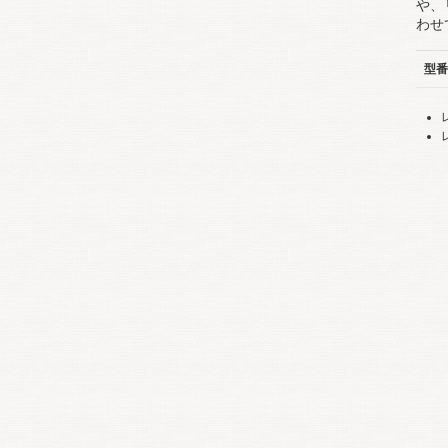
や、
わせ
型番