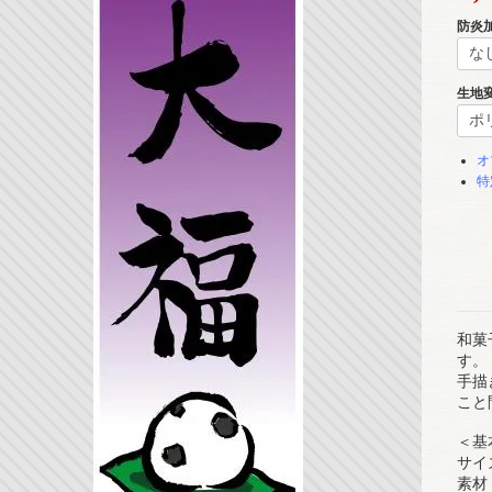
防炎
生地
オ
特
和菓
す。
手描
こと
＜基
サイズ
素材