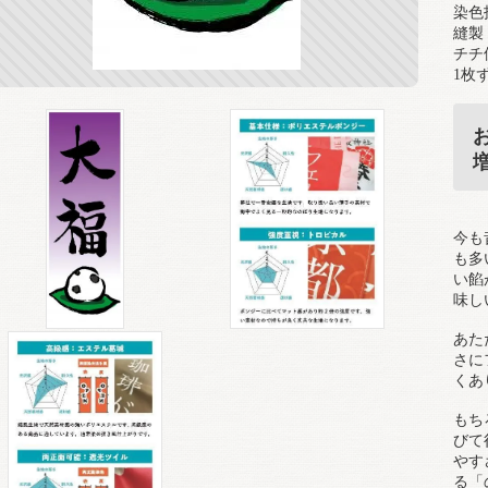
染色
縫製
チチ
1枚
今も
も多
い餡
味し
あた
さに
くあ
もち
びて
やす
る「