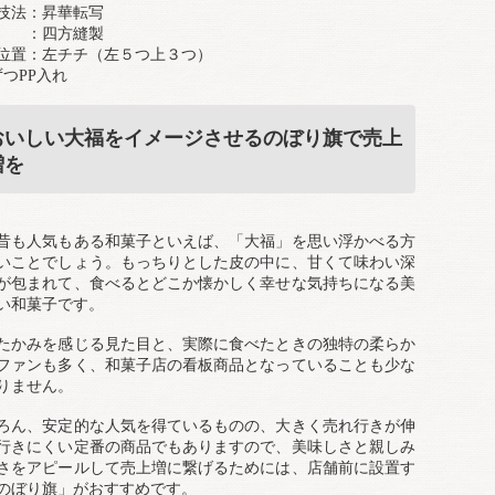
技法：昇華転写
 ：四方縫製
位置：左チチ（左５つ上３つ）
ずつPP入れ
おいしい大福をイメージさせるのぼり旗で売上
増を
昔も人気もある和菓子といえば、「大福」を思い浮かべる方
いことでしょう。もっちりとした皮の中に、甘くて味わい深
が包まれて、食べるとどこか懐かしく幸せな気持ちになる美
い和菓子です。
たかみを感じる見た目と、実際に食べたときの独特の柔らか
ファンも多く、和菓子店の看板商品となっていることも少な
りません。
ろん、安定的な人気を得ているものの、大きく売れ行きが伸
行きにくい定番の商品でもありますので、美味しさと親しみ
さをアピールして売上増に繋げるためには、店舗前に設置す
のぼり旗」がおすすめです。