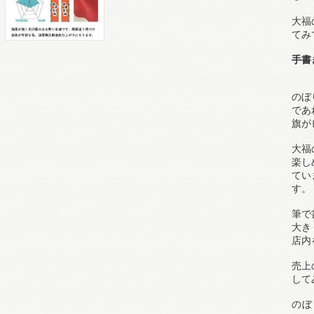
大福
てみ
手書
のぼ
であ
旗が
大福
楽し
てい
す。
筆で
大き
店内
売上
して
のぼ