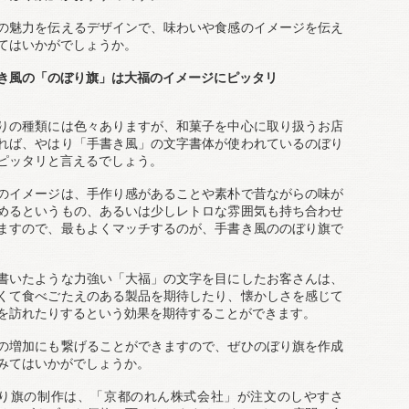
の魅力を伝えるデザインで、味わいや食感のイメージを伝え
てはいかがでしょうか。
き風の「のぼり旗」は大福のイメージにピッタリ
りの種類には色々ありますが、和菓子を中心に取り扱うお店
れば、やはり「手書き風」の文字書体が使われているのぼり
ピッタリと言えるでしょう。
のイメージは、手作り感があることや素朴で昔ながらの味が
めるというもの、あるいは少しレトロな雰囲気も持ち合わせ
ますので、最もよくマッチするのが、手書き風ののぼり旗で
書いたような力強い「大福」の文字を目にしたお客さんは、
くて食べごたえのある製品を期待したり、懐かしさを感じて
を訪れたりするという効果を期待することができます。
の増加にも繋げることができますので、ぜひのぼり旗を作成
みてはいかがでしょうか。
り旗の制作は、「京都のれん株式会社」が注文のしやすさ