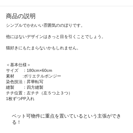
商品の説明
シンプルでかわいい雰囲気ののぼりです。
他にはないデザインはきっと目を引くことでしょう。
猫好きにもたまらないかもしれません。
＜基本仕様＞
サイズ ：180cm×60cm
素材 :ポリエテルポンジー
染色技法：昇華転写
縫製 ：四方縫製
チチ位置：左チチ（左５つ上３つ）
1枚ずつPP入れ
ベット可物件に重点を置いているという主張ができ
る！